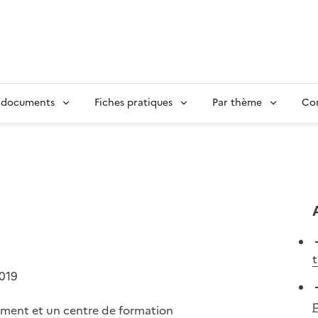
 documents
Fiches pratiques
Par thème
Con
t
2019
p
ement et un centre de formation