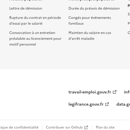
p
Lettre de démission
Durée du préavis de démission
S
Rupture du contrat en période
Congés pour événements
d'essai par le salarié
familiaux
M
Convocation à un entretien
Maintien du salaire en cas
C
préalable au licenciement pour
d'arrêt maladie
motif personnel
travail-emploi.gouv.fr
inf
legifrance.gouv.fr
data.g
tique de confidentialité
Contribuer sur Github
Plan du site