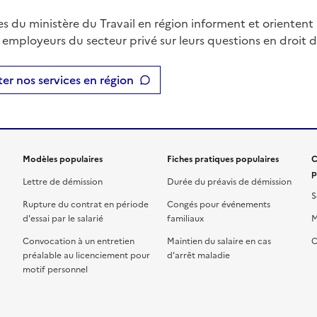
es du ministère du Travail en région informent et orientent 
t employeurs du secteur privé sur leurs questions en droit du
er nos services en région
Modèles populaires
Fiches pratiques populaires
C
p
Lettre de démission
Durée du préavis de démission
S
Rupture du contrat en période
Congés pour événements
d'essai par le salarié
familiaux
M
Convocation à un entretien
Maintien du salaire en cas
C
préalable au licenciement pour
d'arrêt maladie
motif personnel