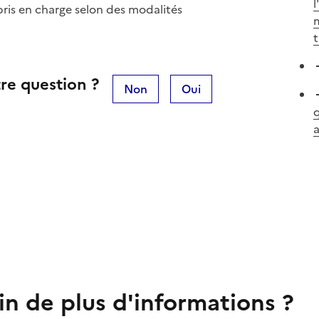
l
 pris en charge selon des modalités
m
t
re question ?
Non
Oui
q
a
in de plus d'informations ?