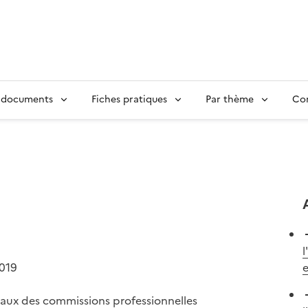
 documents
Fiches pratiques
Par thème
Con
l
2019
e
avaux des commissions professionnelles