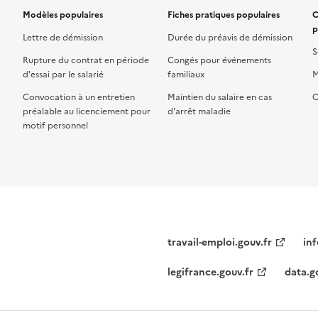
Modèles populaires
Fiches pratiques populaires
C
p
Lettre de démission
Durée du préavis de démission
S
Rupture du contrat en période
Congés pour événements
d'essai par le salarié
familiaux
M
Convocation à un entretien
Maintien du salaire en cas
C
préalable au licenciement pour
d'arrêt maladie
motif personnel
travail-emploi.gouv.fr
inf
legifrance.gouv.fr
data.g