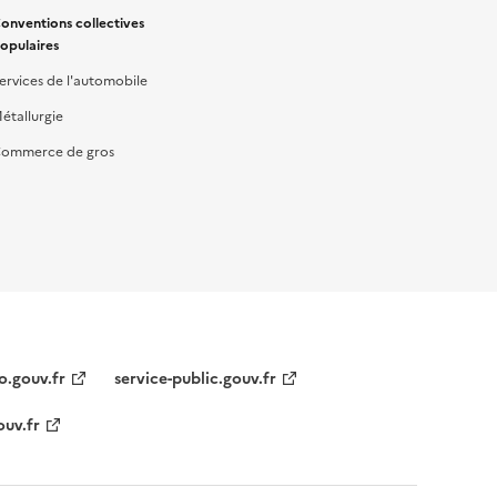
onventions collectives
opulaires
ervices de l'automobile
étallurgie
ommerce de gros
o.gouv.fr
service-public.gouv.fr
ouv.fr