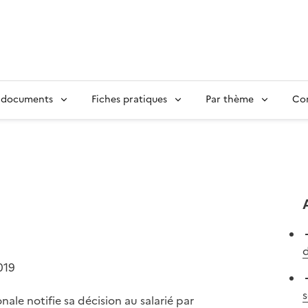
 documents
Fiches pratiques
Par thème
Con
d
019
s
nale notifie sa décision au salarié par