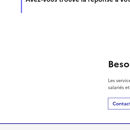
Beso
Les servic
salariés e
Contact