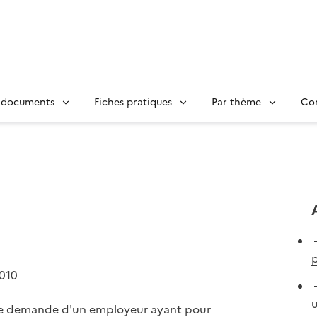
 documents
Fiches pratiques
Par thème
Con
p
2010
u
ute demande d'un employeur ayant pour