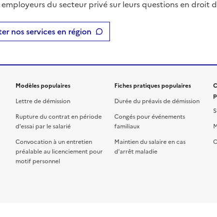
t employeurs du secteur privé sur leurs questions en droit du
er nos services en région
Modèles populaires
Fiches pratiques populaires
C
p
Lettre de démission
Durée du préavis de démission
S
Rupture du contrat en période
Congés pour événements
d'essai par le salarié
familiaux
M
Convocation à un entretien
Maintien du salaire en cas
C
préalable au licenciement pour
d'arrêt maladie
motif personnel