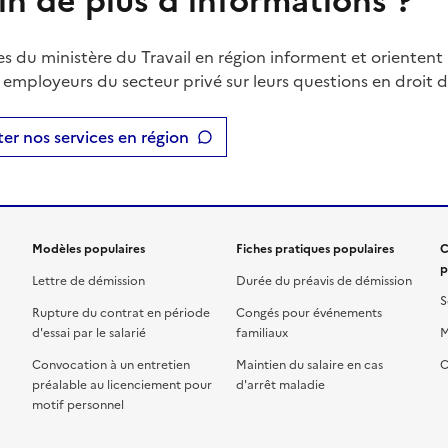
in de plus d'informations ?
es du ministère du Travail en région informent et orientent 
t employeurs du secteur privé sur leurs questions en droit du
er nos services en région
Modèles populaires
Fiches pratiques populaires
C
p
Lettre de démission
Durée du préavis de démission
S
Rupture du contrat en période
Congés pour événements
d'essai par le salarié
familiaux
M
Convocation à un entretien
Maintien du salaire en cas
C
préalable au licenciement pour
d'arrêt maladie
motif personnel