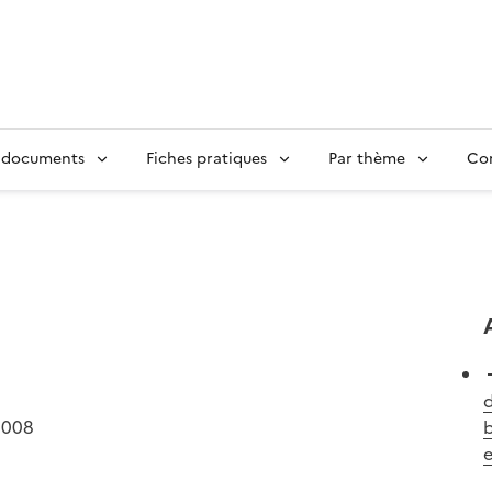
 documents
Fiches pratiques
Par thème
Con
d
2008
b