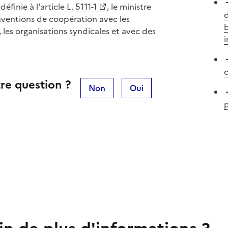
éfinie à l'article
L. 5111-1
, le ministre
d
onventions de coopération avec les
b
 les organisations syndicales et avec des
i
c
re question ?
Non
Oui