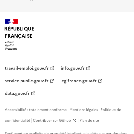
RÉPUBLIQUE
FRANÇAISE
travail-emploi.gouv.fr
info.gouv.fr
service-public.gouv.fr
legifrance.gouv.fr
data.gouv.fr
Accessibilité : totalement conforme
Mentions légales
Politique de
confidentialité
Contribuer sur Github
Plan du site
Sauf mention explicite de propriété intellectuelle détenue par des tiers,