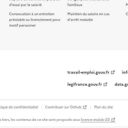
d'essai par le salarié
familiaux
M
Convocation à un entretien
Maintien du salaire en cas
C
préalable au licenciement pour
d'arrêt maladie
motif personnel
travail-emploi.gouv.fr
inf
legifrance.gouv.fr
data.g
tique de confidentialité
Contribuer sur Github
Plan du site
 tiers, les contenus de ce site sont proposés sous
licence etalab-2.0