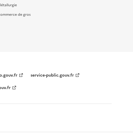
étallurgie
ommerce de gros
o.gouv.fr
service-public.gouv.fr
ouv.fr