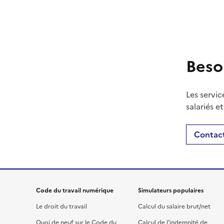
Beso
Les servic
salariés e
Contact
Code du travail numérique
Simulateurs populaires
Le droit du travail
Calcul du salaire brut/net
Quoi de neuf sur le Code du
Calcul de l'indemnité de