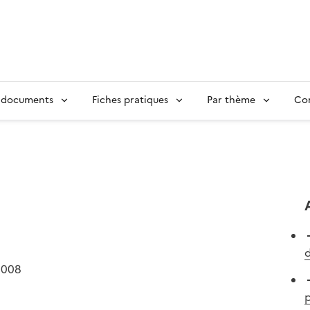
 documents
Fiches pratiques
Par thème
Con
d
2008
p