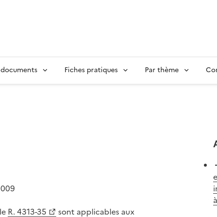
 documents
Fiches pratiques
Par thème
Con
e
2009
i
à
cle
R. 4313-35
sont applicables aux