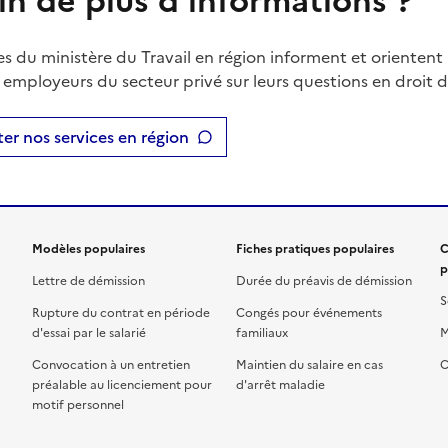
in de plus d'informations ?
es du ministère du Travail en région informent et orientent 
t employeurs du secteur privé sur leurs questions en droit du
er nos services en région
Modèles populaires
Fiches pratiques populaires
C
p
Lettre de démission
Durée du préavis de démission
S
Rupture du contrat en période
Congés pour événements
d'essai par le salarié
familiaux
M
Convocation à un entretien
Maintien du salaire en cas
C
préalable au licenciement pour
d'arrêt maladie
motif personnel