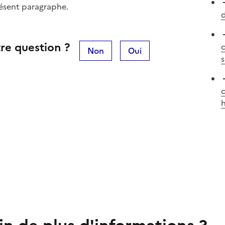
résent paragraphe.
d
re question ?
Non
Oui
c
h