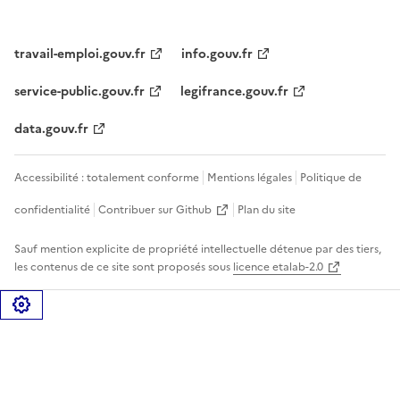
travail-emploi.gouv.fr
info.gouv.fr
service-public.gouv.fr
legifrance.gouv.fr
data.gouv.fr
Accessibilité : totalement conforme
Mentions légales
Politique de
confidentialité
Contribuer sur Github
Plan du site
Sauf mention explicite de propriété intellectuelle détenue par des tiers,
les contenus de ce site sont proposés sous
licence etalab-2.0
Gérer les cookies