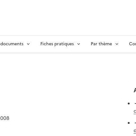
 documents
Fiches pratiques
Par thème
Con
c
2008
d