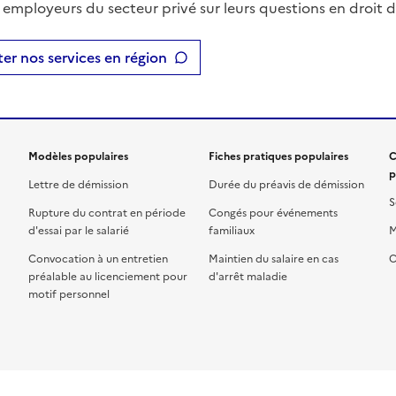
t employeurs du secteur privé sur leurs questions en droit du
er nos services en région
Modèles populaires
Fiches pratiques populaires
C
p
Lettre de démission
Durée du préavis de démission
S
Rupture du contrat en période
Congés pour événements
d'essai par le salarié
familiaux
M
Convocation à un entretien
Maintien du salaire en cas
C
préalable au licenciement pour
d'arrêt maladie
motif personnel