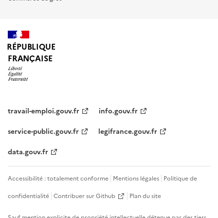
RÉPUBLIQUE
FRANÇAISE
travail-emploi.gouv.fr
info.gouv.fr
service-public.gouv.fr
legifrance.gouv.fr
data.gouv.fr
Accessibilité : totalement conforme
Mentions légales
Politique de
confidentialité
Contribuer sur Github
Plan du site
Sauf mention explicite de propriété intellectuelle détenue par des tiers,