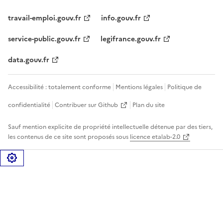
travail-emploi.gouv.fr
info.gouv.fr
service-public.gouv.fr
legifrance.gouv.fr
data.gouv.fr
Accessibilité : totalement conforme
Mentions légales
Politique de
confidentialité
Contribuer sur Github
Plan du site
Sauf mention explicite de propriété intellectuelle détenue par des tiers,
les contenus de ce site sont proposés sous
licence etalab-2.0
Gérer les cookies