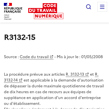
Recherc
RÉPUBLIQUE
FRANÇAISE
Liberté égalité fraternité
R3132-15
Source :
Code du travail
- Mis à jour le :
01/05/2008
La procédure prévue aux articles
R. 3132-13
et
R.
3132-14
est applicable à la demande d'autorisation
de dépasser la durée maximale quotidienne de travail
de dix heures en cas de recours aux équipes de
suppléance en application d'un accord d'entreprise
ou d'établissement.