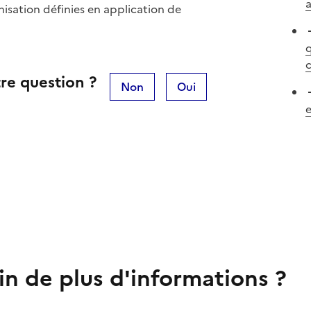
anisation définies en application de
q
c
re question ?
Non
Oui
e
in de plus d'informations ?