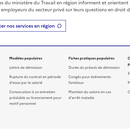
es du ministère du Travail en région informent et orientent 
t employeurs du secteur privé sur leurs questions en droit du
er nos services en région
Modèles populaires
Fiches pratiques populaires
C
p
Lettre de démission
Durée du préavis de démission
S
Rupture du contrat en période
Congés pour événements
d'essai par le salarié
familiaux
M
Convocation à un entretien
Maintien du salaire en cas
C
préalable au licenciement pour
d'arrêt maladie
motif personnel