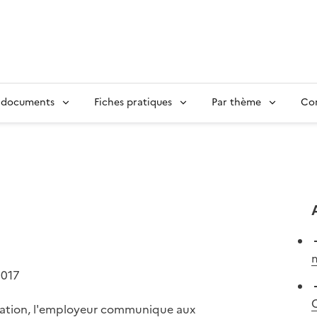
 documents
Fiches pratiques
Par thème
Con
m
2017
C
ltation, l'employeur communique aux