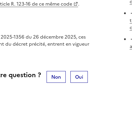
d
rticle R. 123-16 de ce même code
.
t
c
° 2025-1356 du 26 décembre 2025, ces
ant du décret précité, entrent en vigueur
a
re question ?
Non
Oui