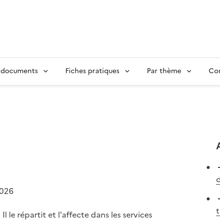
 documents
Fiches pratiques
Par thème
Con
d
2026
t
l le répartit et l'affecte dans les services