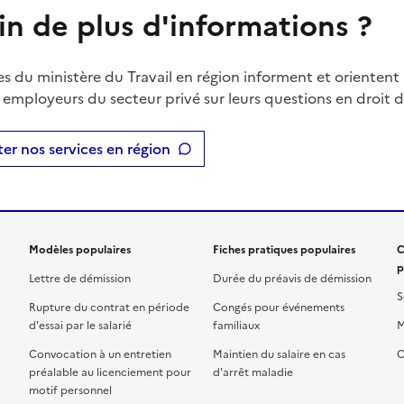
in de plus d'informations ?
es du ministère du Travail en région informent et orientent 
t employeurs du secteur privé sur leurs questions en droit du
er nos services en région
Modèles populaires
Fiches pratiques populaires
C
p
Lettre de démission
Durée du préavis de démission
S
Rupture du contrat en période
Congés pour événements
d'essai par le salarié
familiaux
M
Convocation à un entretien
Maintien du salaire en cas
C
préalable au licenciement pour
d'arrêt maladie
motif personnel