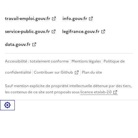
travail-emploi.gouv.fr
info.gouv.fr
service-public.gouv.fr
legifrance.gouv.fr
data.gouv.fr
Accessibilité : totalement conforme
Mentions légales
Politique de
confidentialité
Contribuer sur Github
Plan du site
Sauf mention explicite de propriété intellectuelle détenue par des tiers,
les contenus de ce site sont proposés sous
licence etalab-2.0
Gérer les cookies