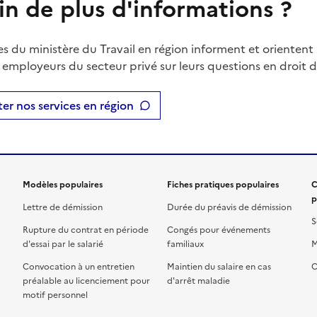
in de plus d'informations ?
es du ministère du Travail en région informent et orientent 
t employeurs du secteur privé sur leurs questions en droit du
er nos services en région
Modèles populaires
Fiches pratiques populaires
C
p
Lettre de démission
Durée du préavis de démission
S
Rupture du contrat en période
Congés pour événements
d'essai par le salarié
familiaux
M
Convocation à un entretien
Maintien du salaire en cas
C
préalable au licenciement pour
d'arrêt maladie
motif personnel