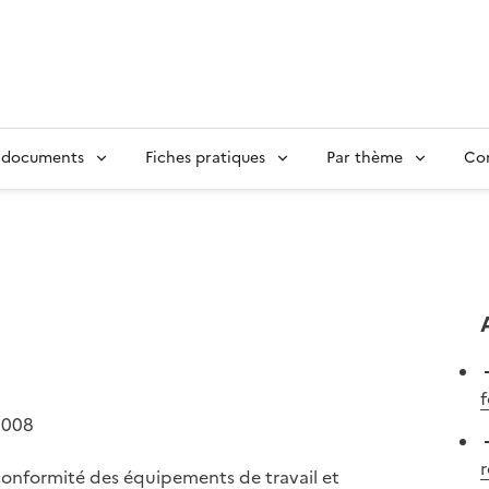
 documents
Fiches pratiques
Par thème
Con
f
2008
a conformité des équipements de travail et