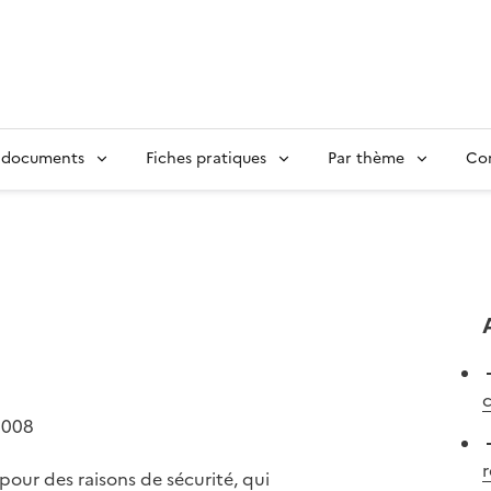
 documents
Fiches pratiques
Par thème
Con
c
2008
r
pour des raisons de sécurité, qui