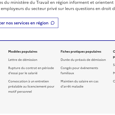
es du ministère du Travail en région informent et orientent 
t employeurs du secteur privé sur leurs questions en droit du
er nos services en région
Modèles populaires
Fiches pratiques populaires
C
p
Lettre de démission
Durée du préavis de démission
S
Rupture du contrat en période
Congés pour événements
d'essai par le salarié
familiaux
M
Convocation à un entretien
Maintien du salaire en cas
C
préalable au licenciement pour
d'arrêt maladie
motif personnel