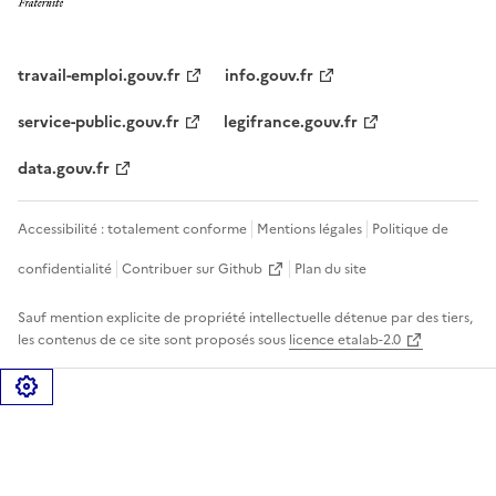
travail-emploi.gouv.fr
info.gouv.fr
service-public.gouv.fr
legifrance.gouv.fr
data.gouv.fr
Accessibilité : totalement conforme
Mentions légales
Politique de
confidentialité
Contribuer sur Github
Plan du site
Sauf mention explicite de propriété intellectuelle détenue par des tiers,
les contenus de ce site sont proposés sous
licence etalab-2.0
Gérer les cookies