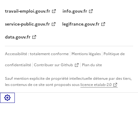
travail-emploi.gouv.fr
info.gouv.fr
service-public.gouv.fr
legifrance.gouv.fr
data.gouv.fr
Accessibilité : totalement conforme
Mentions légales
Politique de
confidentialité
Contribuer sur Github
Plan du site
Sauf mention explicite de propriété intellectuelle détenue par des tiers,
les contenus de ce site sont proposés sous
licence etalab-2.0
Gérer les cookies