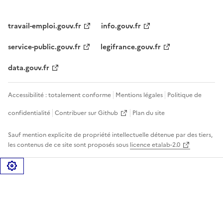
travail-emploi.gouv.fr
info.gouv.fr
service-public.gouv.fr
legifrance.gouv.fr
data.gouv.fr
Accessibilité : totalement conforme
Mentions légales
Politique de
confidentialité
Contribuer sur Github
Plan du site
Sauf mention explicite de propriété intellectuelle détenue par des tiers,
les contenus de ce site sont proposés sous
licence etalab-2.0
Gérer les cookies