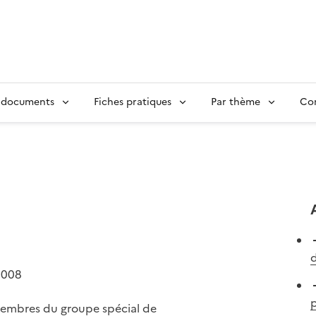
 documents
Fiches pratiques
Par thème
Con
2008
 membres du groupe spécial de