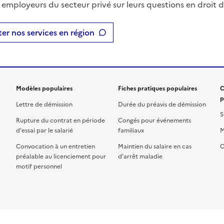
t employeurs du secteur privé sur leurs questions en droit du
er nos services en région
Modèles populaires
Fiches pratiques populaires
C
p
Lettre de démission
Durée du préavis de démission
S
Rupture du contrat en période
Congés pour événements
d'essai par le salarié
familiaux
M
Convocation à un entretien
Maintien du salaire en cas
C
préalable au licenciement pour
d'arrêt maladie
motif personnel