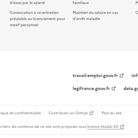
d'essai par le salarié
familiaux
M
Convocation à un entretien
Maintien du salaire en cas
C
préalable au licenciement pour
d'arrêt maladie
motif personnel
travail-emploi.gouv.fr
inf
legifrance.gouv.fr
data.g
tique de confidentialité
Contribuer sur Github
Plan du site
 tiers, les contenus de ce site sont proposés sous
licence etalab-2.0