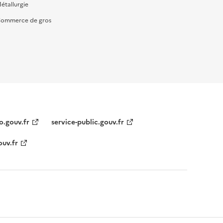
étallurgie
ommerce de gros
o.gouv.fr
service-public.gouv.fr
ouv.fr