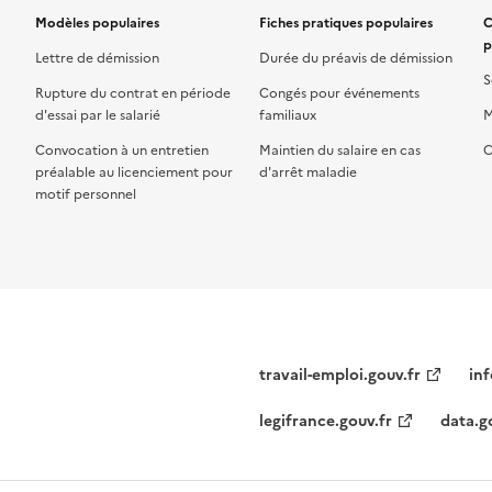
Modèles populaires
Fiches pratiques populaires
C
p
Lettre de démission
Durée du préavis de démission
S
Rupture du contrat en période
Congés pour événements
d'essai par le salarié
familiaux
M
Convocation à un entretien
Maintien du salaire en cas
C
préalable au licenciement pour
d'arrêt maladie
motif personnel
travail-emploi.gouv.fr
inf
legifrance.gouv.fr
data.g