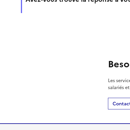
Beso
Les servic
salariés e
Contact