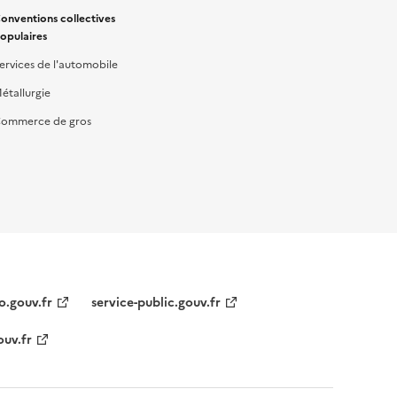
onventions collectives
opulaires
ervices de l'automobile
étallurgie
ommerce de gros
o.gouv.fr
service-public.gouv.fr
ouv.fr