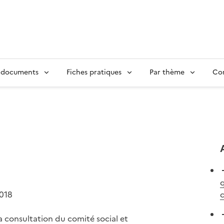
 documents
Fiches pratiques
Par thème
Con
q
2018
c
a consultation du comité social et