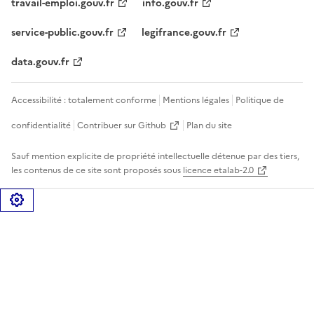
travail-emploi.gouv.fr
info.gouv.fr
service-public.gouv.fr
legifrance.gouv.fr
data.gouv.fr
Accessibilité : totalement conforme
Mentions légales
Politique de
confidentialité
Contribuer sur Github
Plan du site
Sauf mention explicite de propriété intellectuelle détenue par des tiers,
les contenus de ce site sont proposés sous
licence etalab-2.0
Gérer les cookies