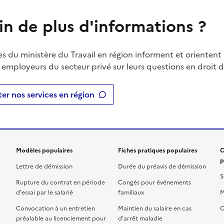
in de plus d'informations ?
es du ministère du Travail en région informent et orientent 
t employeurs du secteur privé sur leurs questions en droit du
er nos services en région
Modèles populaires
Fiches pratiques populaires
C
p
Lettre de démission
Durée du préavis de démission
S
Rupture du contrat en période
Congés pour événements
d'essai par le salarié
familiaux
M
Convocation à un entretien
Maintien du salaire en cas
C
préalable au licenciement pour
d'arrêt maladie