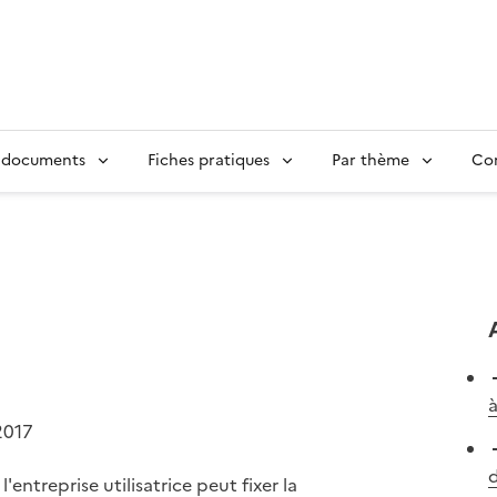
 documents
Fiches pratiques
Par thème
Con
2017
d
ntreprise utilisatrice peut fixer la