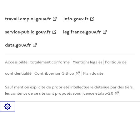
travail-emploi.gouv.fr
info.gouv.fr
service-public.gouv.fr
legifrance.gouv.fr
data.gouv.fr
Accessibilité : totalement conforme
Mentions légales
Politique de
confidentialité
Contribuer sur Github
Plan du site
Sauf mention explicite de propriété intellectuelle détenue par des tiers,
les contenus de ce site sont proposés sous
licence etalab-2.0
Gérer les cookies