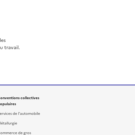
les
 travail.
onventions collectives
opulaires
ervices de l'automobile
étallurgie
ommerce de gros