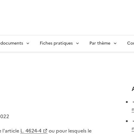
 documents
Fiches pratiques
Par thème
Con
m
2022
n
 l'article
L. 4624-4
ou pour lesquels le