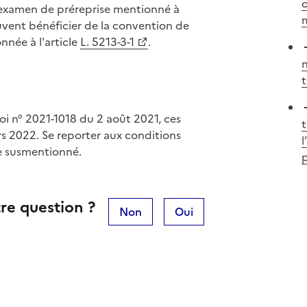
o
 l'examen de préreprise mentionné à
m
uvent bénéficier de la convention de
nnée à l'article
L. 5213-3-1
.
n
loi n° 2021-1018 du 2 août 2021, ces
t
rs 2022. Se reporter aux conditions
l
cle susmentionné.
re question ?
Non
Oui