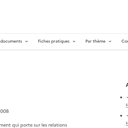
 documents
Fiches pratiques
Par thème
Con
s
2008
s
ent qui porte sur les relations