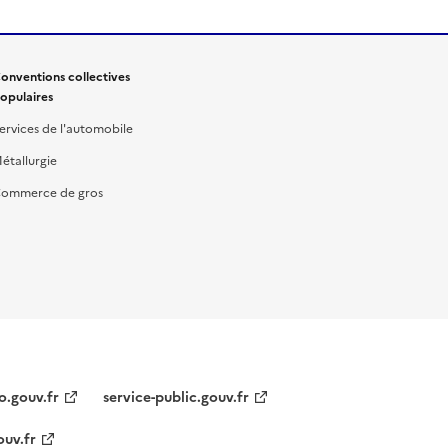
onventions collectives
opulaires
ervices de l'automobile
étallurgie
ommerce de gros
o.gouv.fr
service-public.gouv.fr
ouv.fr