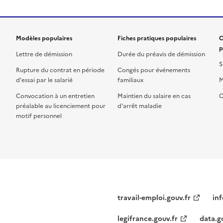
Modèles populaires
Fiches pratiques populaires
C
p
Lettre de démission
Durée du préavis de démission
S
Rupture du contrat en période
Congés pour événements
d'essai par le salarié
familiaux
M
Convocation à un entretien
Maintien du salaire en cas
C
préalable au licenciement pour
d'arrêt maladie
motif personnel
travail-emploi.gouv.fr
inf
legifrance.gouv.fr
data.g