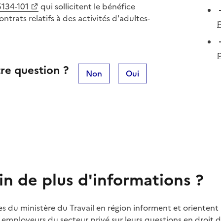
5134-101
qui sollicitent le bénéfice
trats relatifs à des activités d'adultes-
p
re question ?
Non
Oui
in de plus d'informations ?
es du ministère du Travail en région informent et orientent 
t employeurs du secteur privé sur leurs questions en droit du