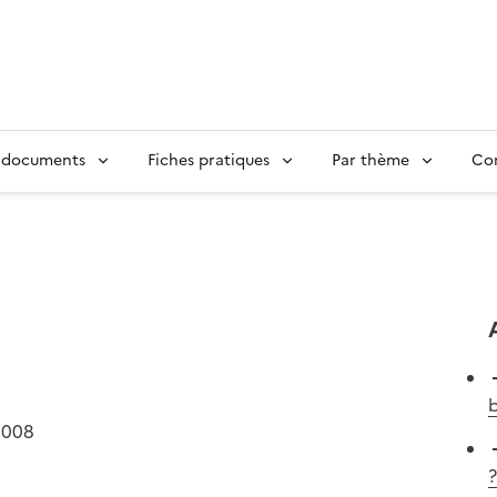
 documents
Fiches pratiques
Par thème
Con
b
2008
?