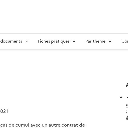
 documents
Fiches pratiques
Par thème
Con
e
2021
:
 cas de cumul avec un autre contrat de