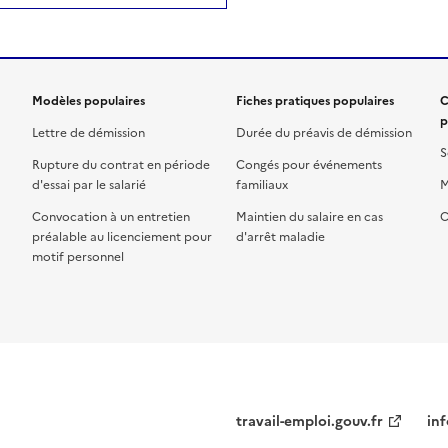
Modèles populaires
Fiches pratiques populaires
C
p
Lettre de démission
Durée du préavis de démission
S
Rupture du contrat en période
Congés pour événements
d'essai par le salarié
familiaux
M
Convocation à un entretien
Maintien du salaire en cas
C
préalable au licenciement pour
d'arrêt maladie
motif personnel
travail-emploi.gouv.fr
inf