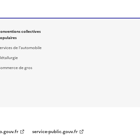
onventions collectives
opulaires
ervices de l'automobile
étallurgie
ommerce de gros
o.gouv.fr
service-public.gouv.fr