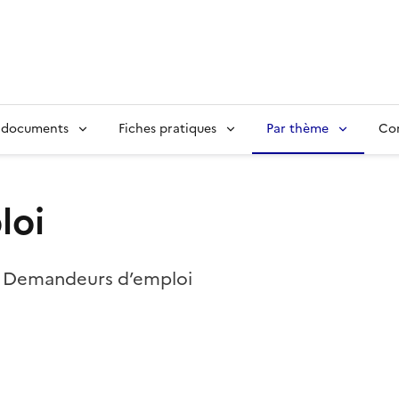
 documents
Fiches pratiques
Par thème
Con
loi
e Demandeurs d’emploi