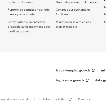
Lettre de démission
Durée du préavis de démission
S
Rupture du contrat en période
Congés pour événements
d'essai par le salarié
familiaux
M
Convocation à un entretien
Maintien du salaire en cas
C
préalable au licenciement pour
d'arrêt maladie
motif personnel
travail-emploi.gouv.fr
inf
legifrance.gouv.fr
data.g
tique de confidentialité
Contribuer sur Github
Plan du site