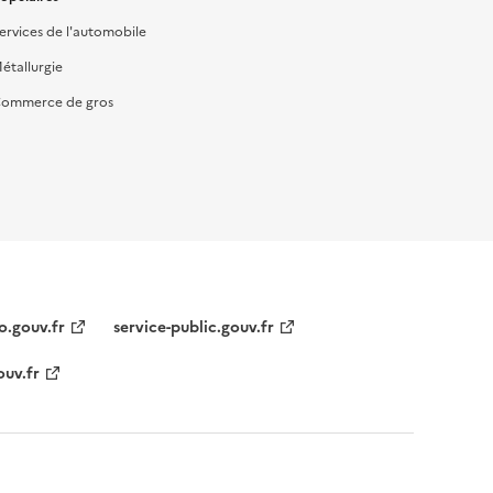
ervices de l'automobile
étallurgie
ommerce de gros
o.gouv.fr
service-public.gouv.fr
ouv.fr