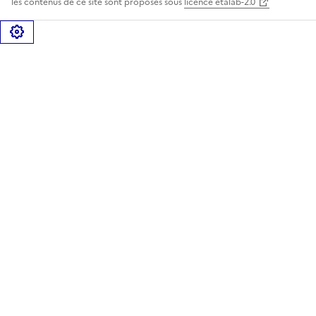
les contenus de ce site sont proposés sous
licence etalab-2.0
Gérer les cookies