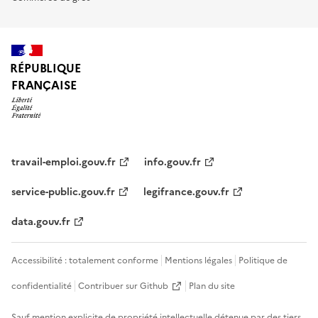
RÉPUBLIQUE
FRANÇAISE
travail-emploi.gouv.fr
info.gouv.fr
service-public.gouv.fr
legifrance.gouv.fr
data.gouv.fr
Accessibilité : totalement conforme
Mentions légales
Politique de
confidentialité
Contribuer sur Github
Plan du site
Sauf mention explicite de propriété intellectuelle détenue par des tiers,