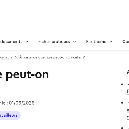
 documents
Fiches pratiques
Par thème
Con
ailleurs
À partir de quel âge peut-on travailler ?
e peut-on
F
 le :
01/06/2026
a
availleurs
c