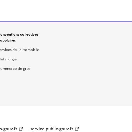
onventions collectives
opulaires
ervices de l'automobile
étallurgie
ommerce de gros
o.gouv.fr
service-public.gouv.fr