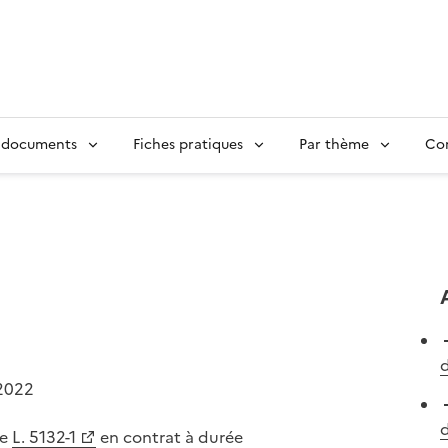
 documents
Fiches pratiques
Par thème
Con
d
2022
d
le
L. 5132-1
en contrat à durée