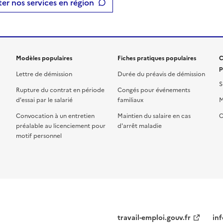
er nos services en région
Modèles populaires
Fiches pratiques populaires
C
p
Lettre de démission
Durée du préavis de démission
S
Rupture du contrat en période
Congés pour événements
d'essai par le salarié
familiaux
M
Convocation à un entretien
Maintien du salaire en cas
C
préalable au licenciement pour
d'arrêt maladie
motif personnel
travail-emploi.gouv.fr
inf