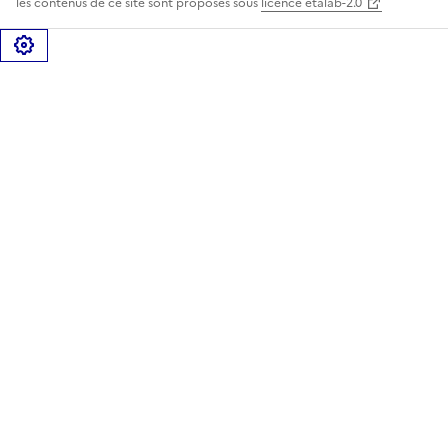
les contenus de ce site sont proposés sous
licence etalab-2.0
Gérer les cookies