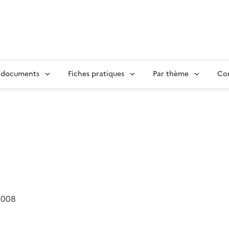
 documents
Fiches pratiques
Par thème
Con
2008