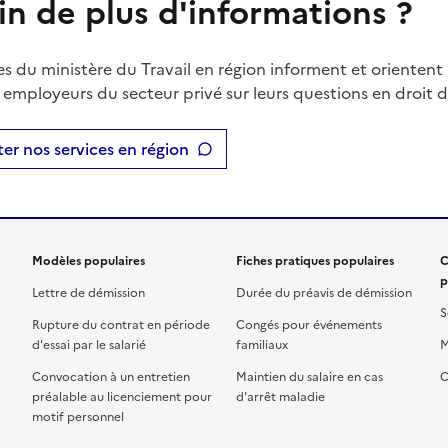
in de plus d'informations ?
es du ministère du Travail en région informent et orientent 
t employeurs du secteur privé sur leurs questions en droit du
er nos services en région
Modèles populaires
Fiches pratiques populaires
C
p
Lettre de démission
Durée du préavis de démission
S
Rupture du contrat en période
Congés pour événements
d'essai par le salarié
familiaux
M
Convocation à un entretien
Maintien du salaire en cas
C
préalable au licenciement pour
d'arrêt maladie
motif personnel