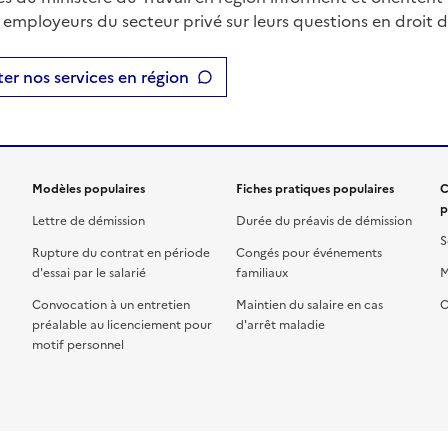
t employeurs du secteur privé sur leurs questions en droit du
er nos services en région
Modèles populaires
Fiches pratiques populaires
C
p
Lettre de démission
Durée du préavis de démission
S
Rupture du contrat en période
Congés pour événements
d'essai par le salarié
familiaux
M
Convocation à un entretien
Maintien du salaire en cas
C
préalable au licenciement pour
d'arrêt maladie
motif personnel