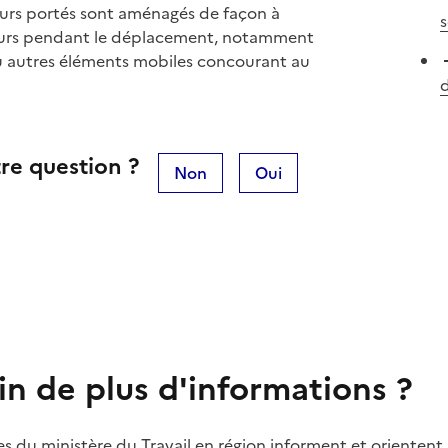
eurs portés sont aménagés de façon à
s
lleurs pendant le déplacement, notamment
 ou autres éléments mobiles concourant au
d
re question ?
Non
Oui
in de plus d'informations ?
es du ministère du Travail en région informent et orientent 