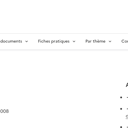
 documents
Fiches pratiques
Par thème
Con
2008