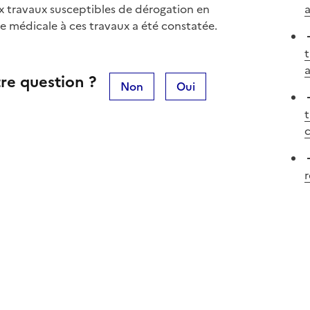
aux travaux susceptibles de dérogation en
a
de médicale à ces travaux a été constatée.
t
a
re question ?
Non
Oui
t
c