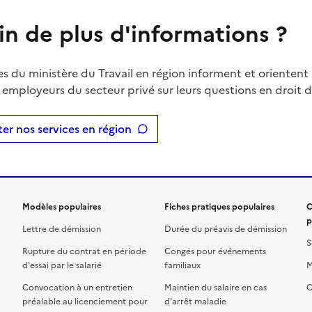
in de plus d'informations ?
es du ministère du Travail en région informent et orientent 
t employeurs du secteur privé sur leurs questions en droit du
er nos services en région
Modèles populaires
Fiches pratiques populaires
C
p
Lettre de démission
Durée du préavis de démission
S
Rupture du contrat en période
Congés pour événements
d'essai par le salarié
familiaux
M
Convocation à un entretien
Maintien du salaire en cas
C
préalable au licenciement pour
d'arrêt maladie