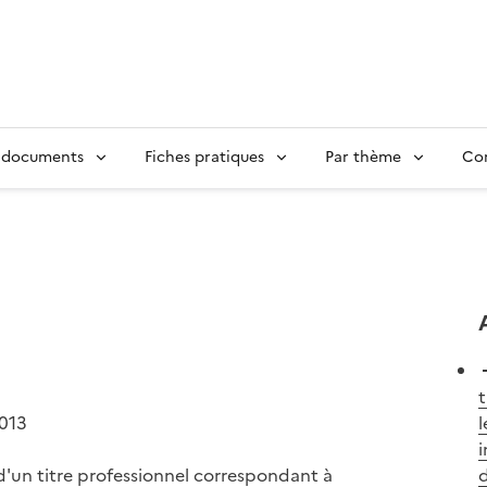
 documents
Fiches pratiques
Par thème
Con
t
2013
l
i
 d'un titre professionnel correspondant à
d