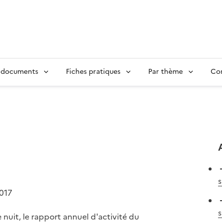
 documents
Fiches pratiques
Par thème
Con
s
2017
s
 nuit, le rapport annuel d'activité du