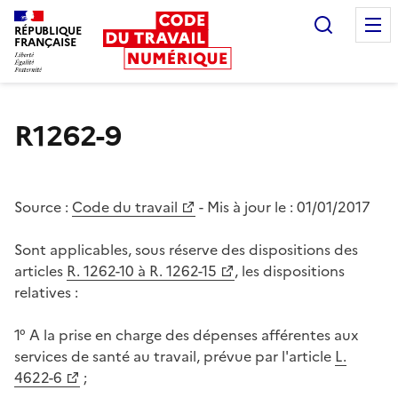
Recherc
RÉPUBLIQUE
FRANÇAISE
Liberté égalité fraternité
R1262-9
Source :
Code du travail
- Mis à jour le :
01/01/2017
Sont applicables, sous réserve des dispositions des
articles
R. 1262-10 à R. 1262-15
, les dispositions
relatives :
1° A la prise en charge des dépenses afférentes aux
services de santé au travail, prévue par l'article
L.
4622-6
;