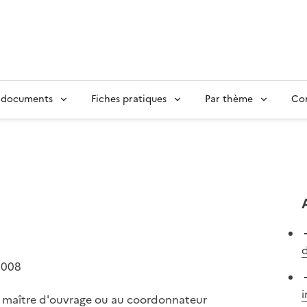
 documents
Fiches pratiques
Par thème
Con
d
2008
i
au maître d'ouvrage ou au coordonnateur