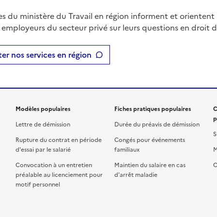
es du ministère du Travail en région informent et orientent 
t employeurs du secteur privé sur leurs questions en droit du
er nos services en région
Modèles populaires
Fiches pratiques populaires
C
p
Lettre de démission
Durée du préavis de démission
S
Rupture du contrat en période
Congés pour événements
d'essai par le salarié
familiaux
M
Convocation à un entretien
Maintien du salaire en cas
C
préalable au licenciement pour
d'arrêt maladie
motif personnel