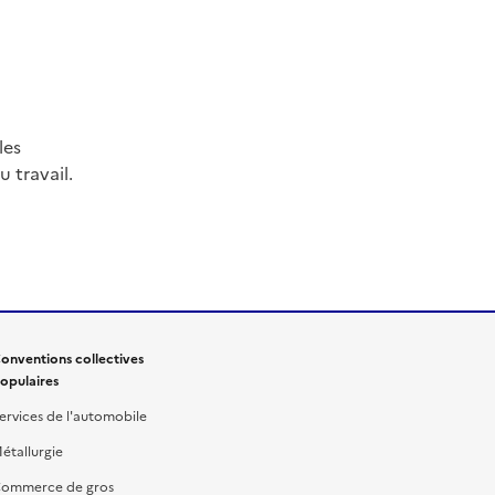
les
 travail.
onventions collectives
opulaires
ervices de l'automobile
étallurgie
ommerce de gros