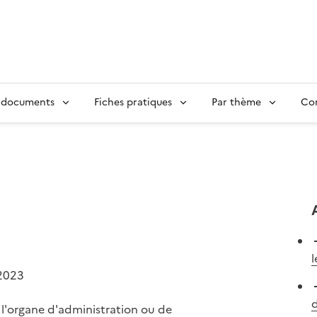
 documents
Fiches pratiques
Par thème
Con
l
2023
d
e l'organe d'administration ou de