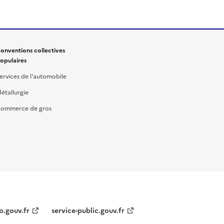
onventions collectives
opulaires
ervices de l'automobile
étallurgie
ommerce de gros
o.gouv.fr
service-public.gouv.fr