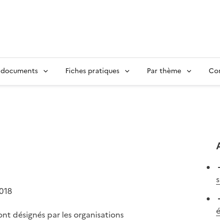
 documents
Fiches pratiques
Par thème
Con
s
2018
é
nt désignés par les organisations