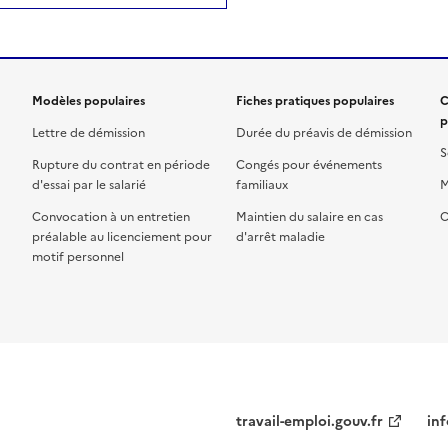
Modèles populaires
Fiches pratiques populaires
C
p
Lettre de démission
Durée du préavis de démission
S
Rupture du contrat en période
Congés pour événements
d'essai par le salarié
familiaux
M
Convocation à un entretien
Maintien du salaire en cas
C
préalable au licenciement pour
d'arrêt maladie
motif personnel
travail-emploi.gouv.fr
inf