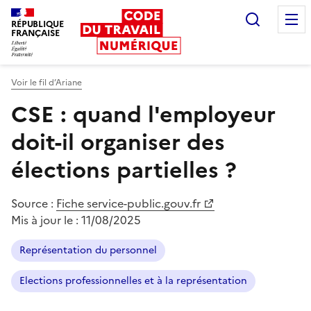
Recherc
RÉPUBLIQUE
FRANÇAISE
Liberté égalité fraternité
Voir le fil d’Ariane
CSE : quand l'employeur
doit-il organiser des
élections partielles ?
Source :
Fiche service-public.gouv.fr
Mis à jour le :
11/08/2025
Représentation du personnel
Elections professionnelles et à la représentation