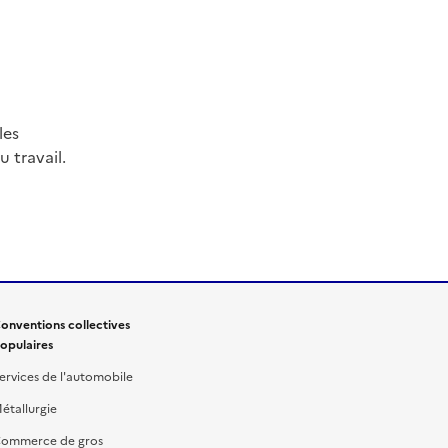
les
 travail.
onventions collectives
opulaires
ervices de l'automobile
étallurgie
ommerce de gros