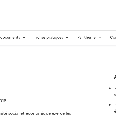
 documents
Fiches pratiques
Par thème
Con
s
2018
ê
ité social et économique exerce les