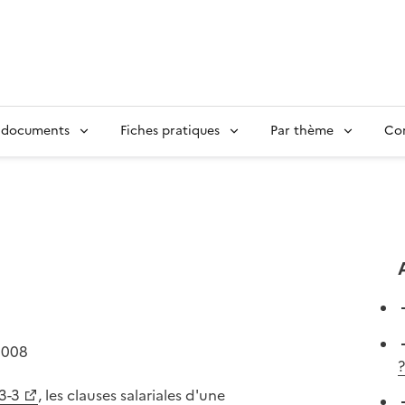
 documents
Fiches pratiques
Par thème
Con
2008
?
3-3
, les clauses salariales d'une