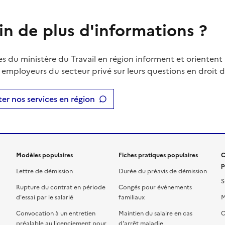
in de plus d'informations ?
es du ministère du Travail en région informent et orientent 
t employeurs du secteur privé sur leurs questions en droit du
er nos services en région
Modèles populaires
Fiches pratiques populaires
C
p
Lettre de démission
Durée du préavis de démission
S
Rupture du contrat en période
Congés pour événements
d'essai par le salarié
familiaux
M
Convocation à un entretien
Maintien du salaire en cas
C
préalable au licenciement pour
d'arrêt maladie