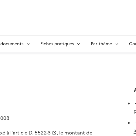
 documents
Fiches pratiques
Par thème
Con
p
2008
a
é à l'article
D. 5522-3
, le montant de