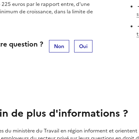
 225 euros par le rapport entre, d'une
 minimum de croissance, dans la limite de
s
t
re question ?
Non
Oui
in de plus d'informations ?
es du ministère du Travail en région informent et orientent 
t employeurs du secteur privé sur leurs questions en droit du