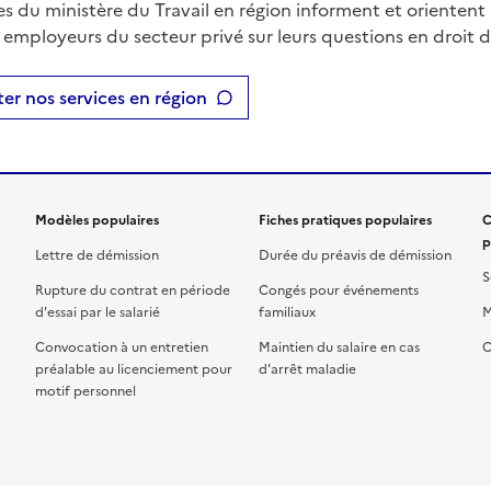
es du ministère du Travail en région informent et orientent 
t employeurs du secteur privé sur leurs questions en droit du
er nos services en région
Modèles populaires
Fiches pratiques populaires
C
p
Lettre de démission
Durée du préavis de démission
S
Rupture du contrat en période
Congés pour événements
d'essai par le salarié
familiaux
M
Convocation à un entretien
Maintien du salaire en cas
C
préalable au licenciement pour
d'arrêt maladie
motif personnel