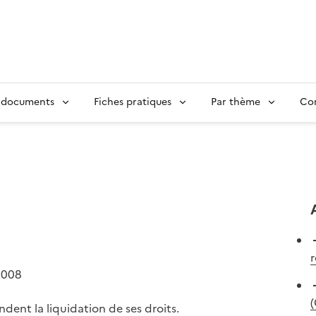
 documents
Fiches pratiques
Par thème
Con
r
2008
(
dent la liquidation de ses droits.