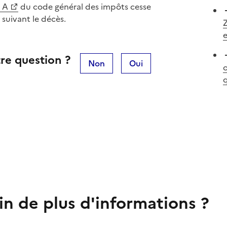
0 A
du code général des impôts cesse
suivant le décès.
Z
e
re question ?
Non
Oui
o
q
in de plus d'informations ?